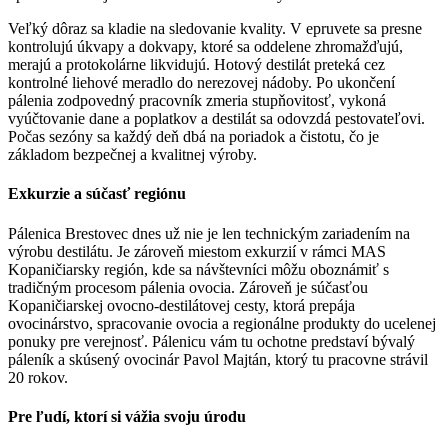
Veľký dôraz sa kladie na sledovanie kvality. V epruvete sa presne
kontrolujú úkvapy a dokvapy, ktoré sa oddelene zhromažďujú,
merajú a protokolárne likvidujú. Hotový destilát preteká cez
kontrolné liehové meradlo do nerezovej nádoby. Po ukončení
pálenia zodpovedný pracovník zmeria stupňovitosť, vykoná
vyúčtovanie dane a poplatkov a destilát sa odovzdá pestovateľovi.
Počas sezóny sa každý deň dbá na poriadok a čistotu, čo je
základom bezpečnej a kvalitnej výroby.
Exkurzie a súčasť regiónu
Pálenica Brestovec dnes už nie je len technickým zariadením na
výrobu destilátu. Je zároveň miestom exkurzií v rámci MAS
Kopaničiarsky región, kde sa návštevníci môžu oboznámiť s
tradičným procesom pálenia ovocia. Zároveň je súčasťou
Kopaničiarskej ovocno-destilátovej cesty, ktorá prepája
ovocinárstvo, spracovanie ovocia a regionálne produkty do ucelenej
ponuky pre verejnosť. Pálenicu vám tu ochotne predstaví bývalý
páleník a skúsený ovocinár Pavol Majtán, ktorý tu pracovne strávil
20 rokov.
Pre ľudí, ktorí si vážia svoju úrodu