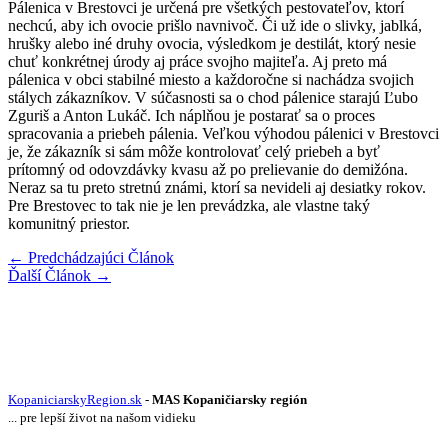
Pálenica v Brestovci je určená pre všetkých pestovateľov, ktorí
nechcú, aby ich ovocie prišlo navnivoč. Či už ide o slivky, jablká,
hrušky alebo iné druhy ovocia, výsledkom je destilát, ktorý nesie
chuť konkrétnej úrody aj práce svojho majiteľa. Aj preto má
pálenica v obci stabilné miesto a každoročne si nachádza svojich
stálych zákazníkov. V súčasnosti sa o chod pálenice starajú Ľubo
Zguriš a Anton Lukáč. Ich náplňou je postarať sa o proces
spracovania a priebeh pálenia. Veľkou výhodou pálenici v Brestovci
je, že zákazník si sám môže kontrolovať celý priebeh a byť
prítomný od odovzdávky kvasu až po prelievanie do demižóna.
Neraz sa tu preto stretnú známi, ktorí sa nevideli aj desiatky rokov.
Pre Brestovec to tak nie je len prevádzka, ale vlastne taký
komunitný priestor.
←
Predchádzajúci Článok
Ďalší Článok
→
KopaniciarskyRegion.sk
-
MAS Kopaničiarsky región
... pre lepší život na našom vidieku