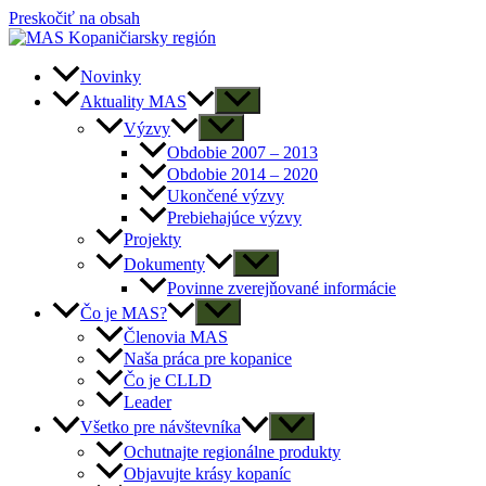
Preskočiť na obsah
Novinky
Aktuality MAS
Výzvy
Obdobie 2007 – 2013
Obdobie 2014 – 2020
Ukončené výzvy
Prebiehajúce výzvy
Projekty
Dokumenty
Povinne zverejňované informácie
Čo je MAS?
Členovia MAS
Naša práca pre kopanice
Čo je CLLD
Leader
Všetko pre návštevníka
Ochutnajte regionálne produkty
Objavujte krásy kopaníc