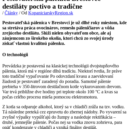
destiláty poctivo a tradične
/
Články
/ Od
KopaniciarskyRegion.sk
Pestovateľská pálenica v Brestovci je už dlhé roky miestom, kde
sa stretáva práca ovocinárov, remeslo páleničiarov a vôňa
zrejúceho destilátu. Slúži nielen obyvateľom obce, ale aj
záujemcom zo širokého okolia, ktorí chcú zo svojej úrody
získať vlastnú kvalitnú pálenku.
O technológii
Prevádzka je postavená na klasickej technológii dvojstupňového
pálenia, ktorá má v regióne dlhú tradíciu. Niektorí tvrdia, že práve
toto tradičné vypaľovanie Po odovzdaní kvasu a zaevidovaní
žiadosti je pestovateľ zaradený do poradia. Samotné pálenie
prebieha v 350-litrovom destilačnom kotle vykurovanom drevom.
Var trvá približne dve hodiny pri teplote okolo 100 °C a kvas sa
počas celého procesu mieša pomocou elektromotora.
Z kotla sa odparuje alkohol, ktorý sa v chladiči zráža na tzv. vodku.
Tá následne preteká cez epruvetu do zbernej nádoby. Po vyvarení sa
zvyšné výpalky vypúšťajú do žumpy a nasleduje rektifikácia –
druhé, jemnejšie pálenie. Počas nej sa vodka znovu zohrieva, para
opäť kondenzuje v chladiči a vzniká finálny destilát.