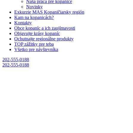
Naša práca pre kopanice
Novinky
Exkurzie MAS Kopaničiarsky región
Kam na kopanicách?
Kontakty
Obce kopaníc a ich zaujímavosti
Objavujte krásy kopaníc
Ochutnajte regionálne produkty
TOP zážitky pre teba
Všetko pre návštevníka
202-555-0188
202-555-0188