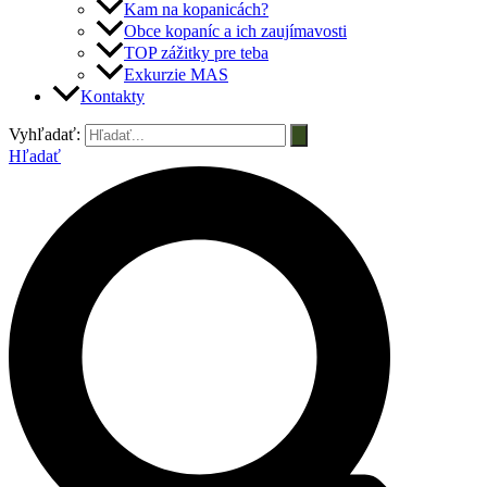
Kam na kopanicách?
Obce kopaníc a ich zaujímavosti
TOP zážitky pre teba
Exkurzie MAS
Kontakty
Vyhľadať:
Hľadať