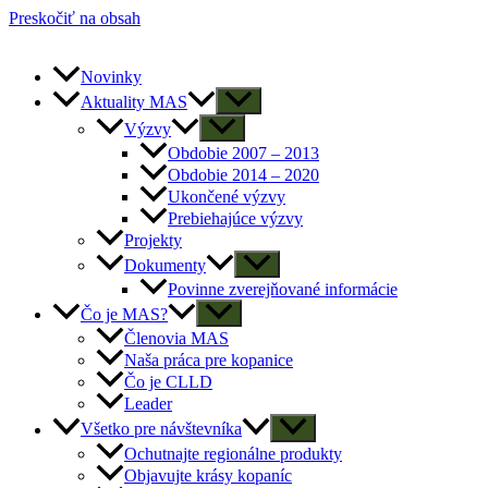
Preskočiť na obsah
Novinky
Aktuality MAS
Výzvy
Obdobie 2007 – 2013
Obdobie 2014 – 2020
Ukončené výzvy
Prebiehajúce výzvy
Projekty
Dokumenty
Povinne zverejňované informácie
Čo je MAS?
Členovia MAS
Naša práca pre kopanice
Čo je CLLD
Leader
Všetko pre návštevníka
Ochutnajte regionálne produkty
Objavujte krásy kopaníc