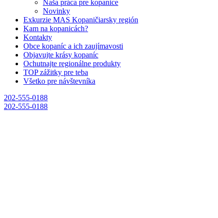
Naša práca pre kopanice
Novinky
Exkurzie MAS Kopaničiarsky región
Kam na kopanicách?
Kontakty
Obce kopaníc a ich zaujímavosti
Objavujte krásy kopaníc
Ochutnajte regionálne produkty
TOP zážitky pre teba
Všetko pre návštevníka
202-555-0188
202-555-0188