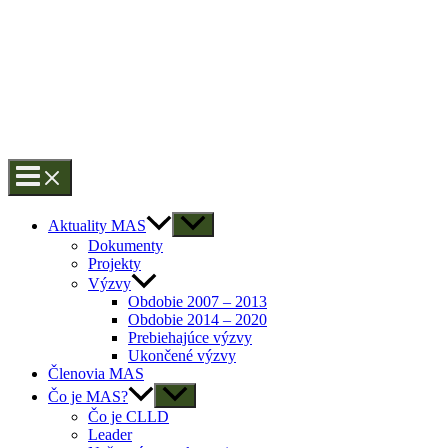
Aktuality MAS
Dokumenty
Projekty
Výzvy
Obdobie 2007 – 2013
Obdobie 2014 – 2020
Prebiehajúce výzvy
Ukončené výzvy
Členovia MAS
Čo je MAS?
Čo je CLLD
Leader