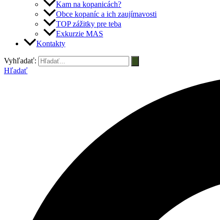
Kam na kopanicách?
Obce kopaníc a ich zaujímavosti
TOP zážitky pre teba
Exkurzie MAS
Kontakty
Vyhľadať:
Hľadať