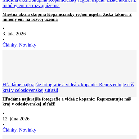
milióny eur na rozvoj územia
Miestna akčná skupina Kopaničiarsky región uspela. Získa takmer 2
milióny eur na rozvoj územia
•
3. júla 2026
•
Články
,
Novinky
Hľadáme najkrajšie fotografie a videá z kopaníc: Reprezentujte náš
kraj v celoslovenskej súťaži!
Hľadáme najkrajšie fotografie a videá z kopaníc: Reprezentujte náš
kraj v celoslovenskej súťaži!
•
12. júna 2026
•
Články
,
Novinky