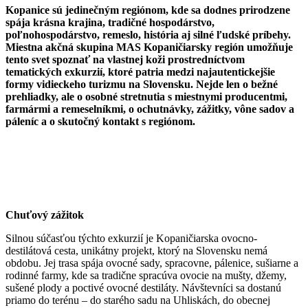
Kopanice sú jedinečným regiónom, kde sa dodnes prirodzene
spája krásna krajina, tradičné hospodárstvo,
poľnohospodárstvo, remeslo, história aj silné ľudské príbehy.
Miestna akčná skupina MAS Kopaničiarsky región umožňuje
tento svet spoznať na vlastnej koži prostredníctvom
tematických exkurzií, ktoré patria medzi najautentickejšie
formy vidieckeho turizmu na Slovensku. Nejde len o bežné
prehliadky, ale o osobné stretnutia s miestnymi producentmi,
farmármi a remeselníkmi, o ochutnávky, zážitky, vône sadov a
páleníc a o skutočný kontakt s regiónom.
Chuťový zážitok
Silnou súčasťou týchto exkurzií je Kopaničiarska ovocno-
destilátová cesta, unikátny projekt, ktorý na Slovensku nemá
obdobu. Jej trasa spája ovocné sady, spracovne, pálenice, sušiarne a
rodinné farmy, kde sa tradične spracúva ovocie na mušty, džemy,
sušené plody a poctivé ovocné destiláty. Návštevníci sa dostanú
priamo do terénu – do starého sadu na Uhliskách, do obecnej