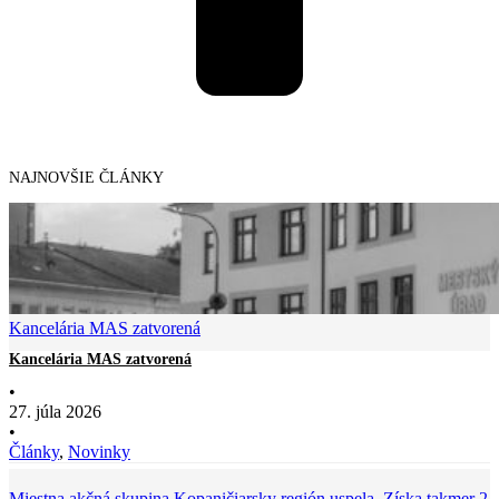
NAJNOVŠIE ČLÁNKY
Kancelária MAS zatvorená
Kancelária MAS zatvorená
•
27. júla 2026
•
Články
,
Novinky
Miestna akčná skupina Kopaničiarsky región uspela. Získa takmer 2