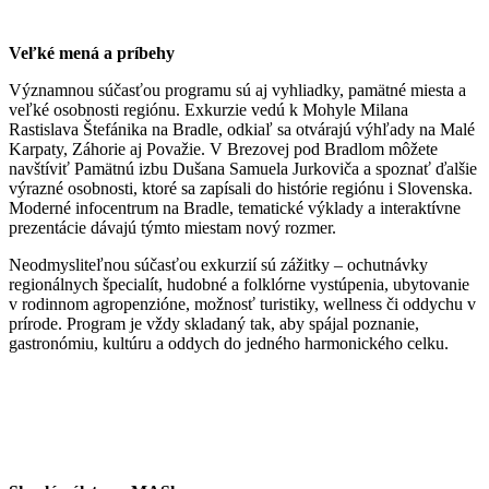
Veľké mená a príbehy
Významnou súčasťou programu sú aj vyhliadky, pamätné miesta a
veľké osobnosti regiónu. Exkurzie vedú k Mohyle Milana
Rastislava Štefánika na Bradle, odkiaľ sa otvárajú výhľady na Malé
Karpaty, Záhorie aj Považie. V Brezovej pod Bradlom môžete
navštíviť Pamätnú izbu Dušana Samuela Jurkoviča a spoznať ďalšie
výrazné osobnosti, ktoré sa zapísali do histórie regiónu i Slovenska.
Moderné infocentrum na Bradle, tematické výklady a interaktívne
prezentácie dávajú týmto miestam nový rozmer.
Neodmysliteľnou súčasťou exkurzií sú zážitky – ochutnávky
regionálnych špecialít, hudobné a folklórne vystúpenia, ubytovanie
v rodinnom agropenzióne, možnosť turistiky, wellness či oddychu v
prírode. Program je vždy skladaný tak, aby spájal poznanie,
gastronómiu, kultúru a oddych do jedného harmonického celku.