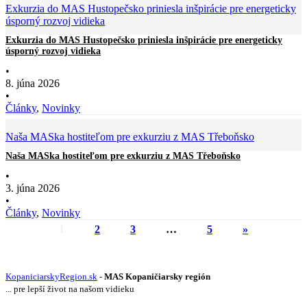
Exkurzia do MAS Hustopečsko priniesla inšpirácie pre energeticky
úsporný rozvoj vidieka
Exkurzia do MAS Hustopečsko priniesla inšpirácie pre energeticky
úsporný rozvoj vidieka
•
8. júna 2026
•
Články
,
Novinky
Naša MASka hostiteľom pre exkurziu z MAS Třeboňsko
Naša MASka hostiteľom pre exkurziu z MAS Třeboňsko
•
3. júna 2026
•
Články
,
Novinky
1
2
3
…
5
»
KopaniciarskyRegion.sk
-
MAS Kopaničiarsky región
... pre lepší život na našom vidieku