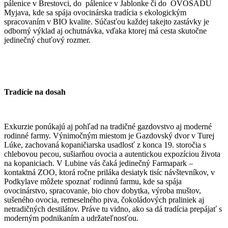
pálenice v Brestovci, do pálenice v Jablonke či do OVOSADU
Myjava, kde sa spája ovocinárska tradícia s ekologickým
spracovaním v BIO kvalite. Súčasťou každej takejto zastávky je
odborný výklad aj ochutnávka, vďaka ktorej má cesta skutočne
jedinečný chuťový rozmer.
Tradície na dosah
Exkurzie ponúkajú aj pohľad na tradičné gazdovstvo aj moderné
rodinné farmy. Výnimočným miestom je Gazdovský dvor v Turej
Lúke, zachovaná kopaničiarska usadlosť z konca 19. storočia s
chlebovou pecou, sušiarňou ovocia a autentickou expozíciou života
na kopaniciach. V Lubine vás čaká jedinečný Farmapark –
kontaktná ZOO, ktorá ročne priláka desiatyk tisíc návštevníkov, v
Podkylave môžete spoznať rodinnú farmu, kde sa spája
ovocinárstvo, spracovanie, bio chov dobytka, výroba muštov,
sušeného ovocia, remeselného piva, čokoládových praliniek aj
netradičných destilátov. Práve tu vidno, ako sa dá tradícia prepájať s
moderným podnikaním a udržateľnosťou.