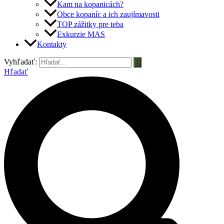
Kam na kopanicách?
Obce kopaníc a ich zaujímavosti
TOP zážitky pre teba
Exkurzie MAS
Kontakty
Vyhľadať:
Hľadať