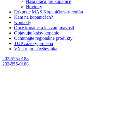
Naša práca pre kopanice
Novinky
Exkurzie MAS Kopaničiarsky región
Kam na kopanicách?
Kontakty
Obce kopaníc a ich zaujímavosti
Objavujte krásy kopaníc
Ochutnajte regionálne produkty
TOP zážitky pre teba
Všetko pre návštevníka
202-555-0188
202-555-0188