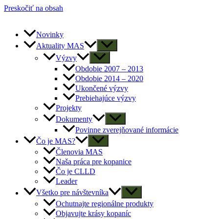
Preskočiť na obsah
Novinky
Aktuality MAS
Výzvy
Obdobie 2007 – 2013
Obdobie 2014 – 2020
Ukončené výzvy
Prebiehajúce výzvy
Projekty
Dokumenty
Povinne zverejňované informácie
Čo je MAS?
Členovia MAS
Naša práca pre kopanice
Čo je CLLD
Leader
Všetko pre návštevníka
Ochutnajte regionálne produkty
Objavujte krásy kopaníc