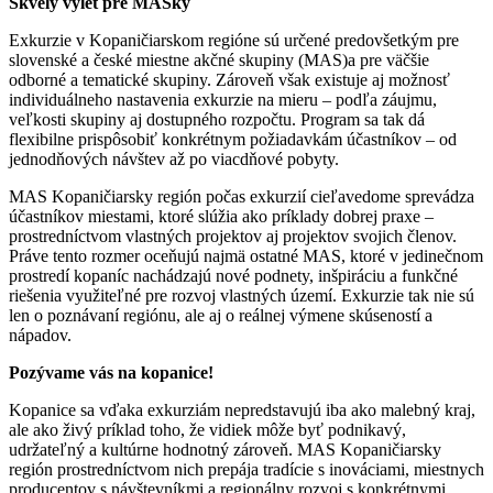
Skvelý výlet pre MASky
Exkurzie v Kopaničiarskom regióne sú určené predovšetkým pre
slovenské a české miestne akčné skupiny (MAS)a pre väčšie
odborné a tematické skupiny. Zároveň však existuje aj možnosť
individuálneho nastavenia exkurzie na mieru – podľa záujmu,
veľkosti skupiny aj dostupného rozpočtu. Program sa tak dá
flexibilne prispôsobiť konkrétnym požiadavkám účastníkov – od
jednodňových návštev až po viacdňové pobyty.
MAS Kopaničiarsky región počas exkurzií cieľavedome sprevádza
účastníkov miestami, ktoré slúžia ako príklady dobrej praxe –
prostredníctvom vlastných projektov aj projektov svojich členov.
Práve tento rozmer oceňujú najmä ostatné MAS, ktoré v jedinečnom
prostredí kopaníc nachádzajú nové podnety, inšpiráciu a funkčné
riešenia využiteľné pre rozvoj vlastných území. Exkurzie tak nie sú
len o poznávaní regiónu, ale aj o reálnej výmene skúseností a
nápadov.
Pozývame vás na kopanice!
Kopanice sa vďaka exkurziám nepredstavujú iba ako malebný kraj,
ale ako živý príklad toho, že vidiek môže byť podnikavý,
udržateľný a kultúrne hodnotný zároveň. MAS Kopaničiarsky
región prostredníctvom nich prepája tradície s inováciami, miestnych
producentov s návštevníkmi a regionálny rozvoj s konkrétnymi