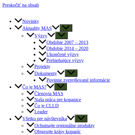
Preskočiť na obsah
Novinky
Aktuality MAS
Výzvy
Obdobie 2007 – 2013
Obdobie 2014 – 2020
Ukončené výzvy
Prebiehajúce výzvy
Projekty
Dokumenty
Povinne zverejňované informácie
Čo je MAS?
Členovia MAS
Naša práca pre kopanice
Čo je CLLD
Leader
Všetko pre návštevníka
Ochutnajte regionálne produkty
Objavujte krásy kopaníc