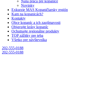
Naša práca pre kopanice
Novinky
Exkurzie MAS Kopaničiarsky región
Kam na kopanicách?
Kontakty
Obce kopaníc a ich zaujímavosti
Objavujte krásy kopaníc
Ochutnajte regionálne produkty
TOP zážitky pre teba
Všetko pre návštevníka
202-555-0188
202-555-0188