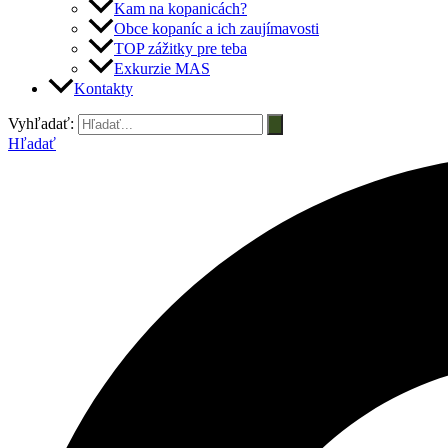
Kam na kopanicách?
Obce kopaníc a ich zaujímavosti
TOP zážitky pre teba
Exkurzie MAS
Kontakty
Vyhľadať:
Hľadať