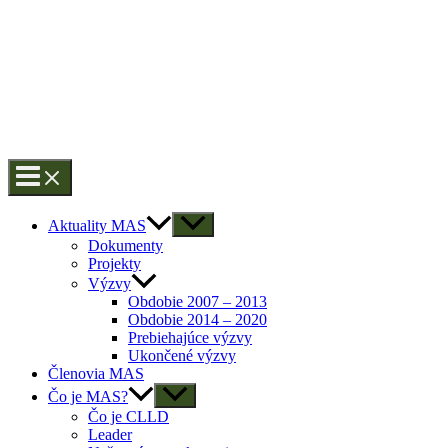
Aktuality MAS
Dokumenty
Projekty
Výzvy
Obdobie 2007 – 2013
Obdobie 2014 – 2020
Prebiehajúce výzvy
Ukončené výzvy
Členovia MAS
Čo je MAS?
Čo je CLLD
Leader