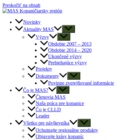
Preskočiť na obsah
Novinky
Aktuality MAS
Výzvy
Obdobie 2007 – 2013
Obdobie 2014 – 2020
Ukončené výzvy
Prebiehajúce výzvy
Projekty
Dokumenty
Povinne zverejňované informácie
Čo je MAS?
Členovia MAS
Naša práca pre kopanice
Čo je CLLD
Leader
Všetko pre návštevníka
Ochutnajte regionálne produkty
Objavujte krásy kopaníc