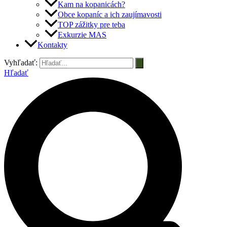
Kam na kopanicách?
Obce kopaníc a ich zaujímavosti
TOP zážitky pre teba
Exkurzie MAS
Kontakty
Vyhľadať:
Hľadať