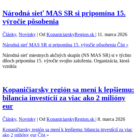
Národná sieť MAS SR si pripomína 15.
výročie pôsobenia
Články
,
Novinky
| Od
KopaniciarskyRegion.sk
|
11. marca 2026
Národná sieť MAS SR si pripomína 15. výročie pôsobenia
Číst »
Národná sieť miestnych akčných skupín (NS MAS SR) si v týchto
dňoch pripomína 15. výročie svojho založenia. Organizácia, ktorá
vznikla
Kopaničiarsky región sa mení k lepšiemu:
bilancia investícií za viac ako 2 milióny
eur
Články
,
Novinky
| Od
KopaniciarskyRegion.sk
|
8. marca 2026
Kopaničiarsky región sa mení k lepšiemu: bilancia investícií za viac
ako 2 milióny eur
Číst »