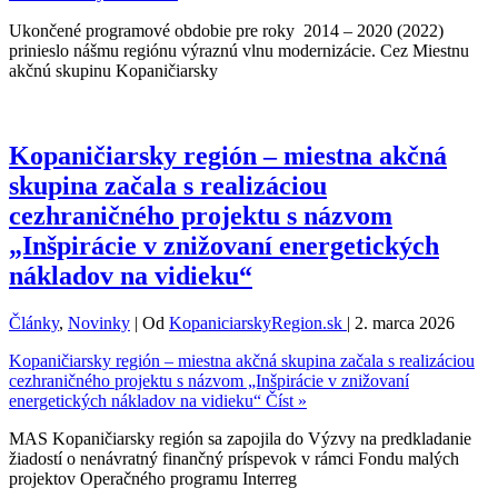
Ukončené programové obdobie pre roky 2014 – 2020 (2022)
prinieslo nášmu regiónu výraznú vlnu modernizácie. Cez Miestnu
akčnú skupinu Kopaničiarsky
Kopaničiarsky región – miestna akčná
skupina začala s realizáciou
cezhraničného projektu s názvom
„Inšpirácie v znižovaní energetických
nákladov na vidieku“
Články
,
Novinky
| Od
KopaniciarskyRegion.sk
|
2. marca 2026
Kopaničiarsky región – miestna akčná skupina začala s realizáciou
cezhraničného projektu s názvom „Inšpirácie v znižovaní
energetických nákladov na vidieku“
Číst »
MAS Kopaničiarsky región sa zapojila do Výzvy na predkladanie
žiadostí o nenávratný finančný príspevok v rámci Fondu malých
projektov Operačného programu Interreg