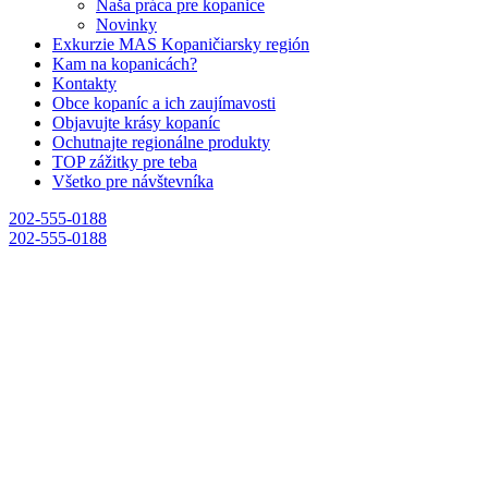
Naša práca pre kopanice
Novinky
Exkurzie MAS Kopaničiarsky región
Kam na kopanicách?
Kontakty
Obce kopaníc a ich zaujímavosti
Objavujte krásy kopaníc
Ochutnajte regionálne produkty
TOP zážitky pre teba
Všetko pre návštevníka
202-555-0188
202-555-0188