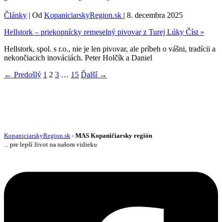
Články
| Od
KopaniciarskyRegion.sk
|
8. decembra 2025
Hellstork – priekopnícky remeselný pivovar z Turej Lúky
Číst »
Hellstork, spol. s r.o., nie je len pivovar, ale príbeh o vášni, tradícii a
nekončiacich inováciách. Peter Holčík a Daniel
←
Predošlý
1
2
3
…
15
Ďalší
→
KopaniciarskyRegion.sk
-
MAS Kopaničiarsky región
... pre lepší život na našom vidieku