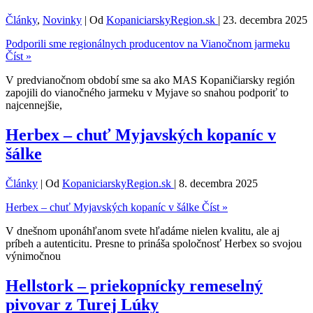
Články
,
Novinky
| Od
KopaniciarskyRegion.sk
|
23. decembra 2025
Podporili sme regionálnych producentov na Vianočnom jarmeku
Číst »
V predvianočnom období sme sa ako MAS Kopaničiarsky región
zapojili do vianočného jarmeku v Myjave so snahou podporiť to
najcennejšie,
Herbex – chuť Myjavských kopaníc v
šálke
Články
| Od
KopaniciarskyRegion.sk
|
8. decembra 2025
Herbex – chuť Myjavských kopaníc v šálke
Číst »
V dnešnom uponáhľanom svete hľadáme nielen kvalitu, ale aj
príbeh a autenticitu. Presne to prináša spoločnosť Herbex so svojou
výnimočnou
Hellstork – priekopnícky remeselný
pivovar z Turej Lúky