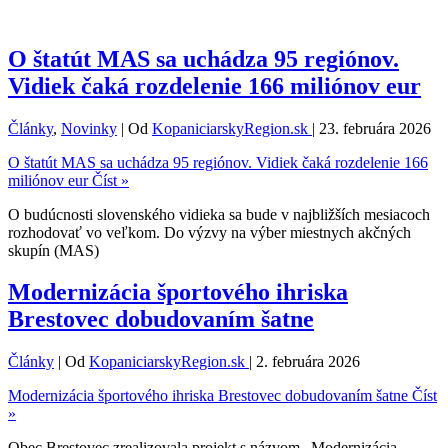
O štatút MAS sa uchádza 95 regiónov.
Vidiek čaká rozdelenie 166 miliónov eur
Články
,
Novinky
| Od
KopaniciarskyRegion.sk
|
23. februára 2026
O štatút MAS sa uchádza 95 regiónov. Vidiek čaká rozdelenie 166
miliónov eur
Číst »
O budúcnosti slovenského vidieka sa bude v najbližších mesiacoch
rozhodovať vo veľkom. Do výzvy na výber miestnych akčných
skupín (MAS)
Modernizácia športového ihriska
Brestovec dobudovaním šatne
Články
| Od
KopaniciarskyRegion.sk
|
2. februára 2026
Modernizácia športového ihriska Brestovec dobudovaním šatne
Číst
»
Obec Brestovec zrealizovala projekt s názvom „Modernizácia