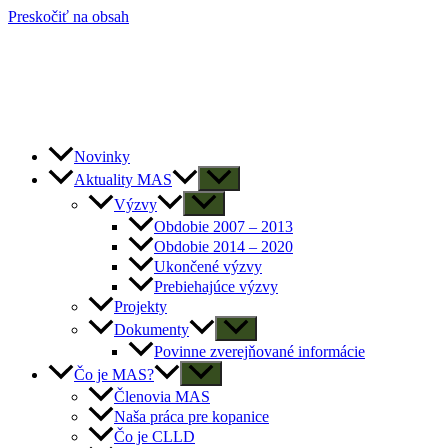
Preskočiť na obsah
Novinky
Aktuality MAS
Výzvy
Obdobie 2007 – 2013
Obdobie 2014 – 2020
Ukončené výzvy
Prebiehajúce výzvy
Projekty
Dokumenty
Povinne zverejňované informácie
Čo je MAS?
Členovia MAS
Naša práca pre kopanice
Čo je CLLD