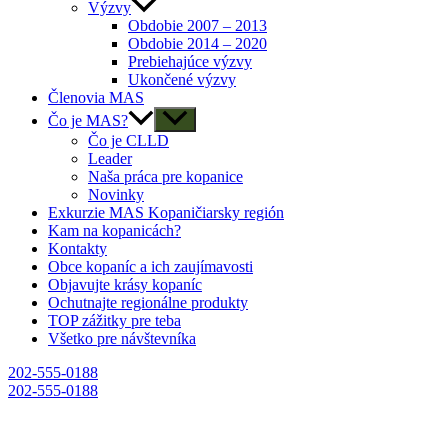
Výzvy
Obdobie 2007 – 2013
Obdobie 2014 – 2020
Prebiehajúce výzvy
Ukončené výzvy
Členovia MAS
Čo je MAS?
Čo je CLLD
Leader
Naša práca pre kopanice
Novinky
Exkurzie MAS Kopaničiarsky región
Kam na kopanicách?
Kontakty
Obce kopaníc a ich zaujímavosti
Objavujte krásy kopaníc
Ochutnajte regionálne produkty
TOP zážitky pre teba
Všetko pre návštevníka
202-555-0188
202-555-0188