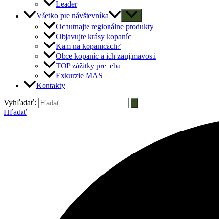
Leader
Všetko pre návštevníka
Ochutnajte regionálne produkty
Objavujte krásy kopaníc
Kam na kopanicách?
Obce kopaníc a ich zaujímavosti
TOP zážitky pre teba
Exkurzie MAS
Kontakty
Vyhľadať:
Hľadať