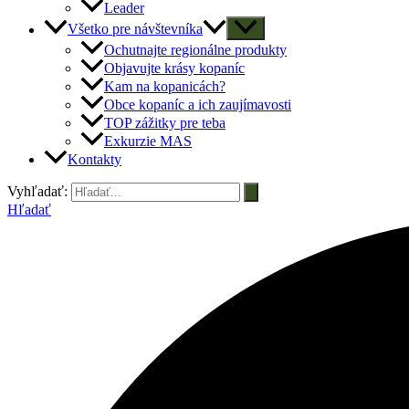
Leader
Všetko pre návštevníka
Ochutnajte regionálne produkty
Objavujte krásy kopaníc
Kam na kopanicách?
Obce kopaníc a ich zaujímavosti
TOP zážitky pre teba
Exkurzie MAS
Kontakty
Vyhľadať:
Hľadať