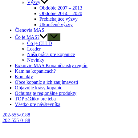
Výzvy
Obdobie 2007 – 2013
Obdobie 2014 – 2020
Prebiehajúce výzvy
Ukončené výzvy
Členovia MAS
Čo je MAS?
Čo je CLLD
Leader
Naša práca pre kopanice
Novinky
Exkurzie MAS Kopaničiarsky región
Kam na kopanicách?
Kontakty
Obce kopaníc a ich zaujímavosti
Objavujte krásy kopaníc
Ochutnajte regionálne produkty
TOP zážitky pre teba
Všetko pre návštevníka
202-555-0188
202-555-0188