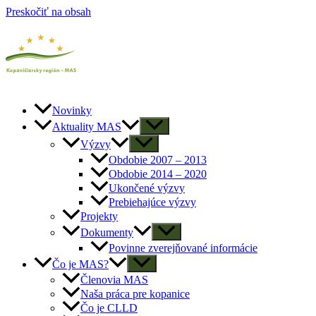
Preskočiť na obsah
Novinky
Aktuality MAS
Výzvy
Obdobie 2007 – 2013
Obdobie 2014 – 2020
Ukončené výzvy
Prebiehajúce výzvy
Projekty
Dokumenty
Povinne zverejňované informácie
Čo je MAS?
Členovia MAS
Naša práca pre kopanice
Čo je CLLD