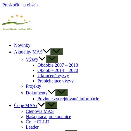
Preskočiť na obsah
Novinky
Aktuality MAS
Výzvy
Obdobie 2007 – 2013
Obdobie 2014 – 2020
Ukončené výzvy
Prebiehajúce výzvy
Projekty
Dokumenty
Povinne zverejňované informácie
Čo je MAS?
Členovia MAS
Naša práca pre kopanice
Čo je CLLD
Leader