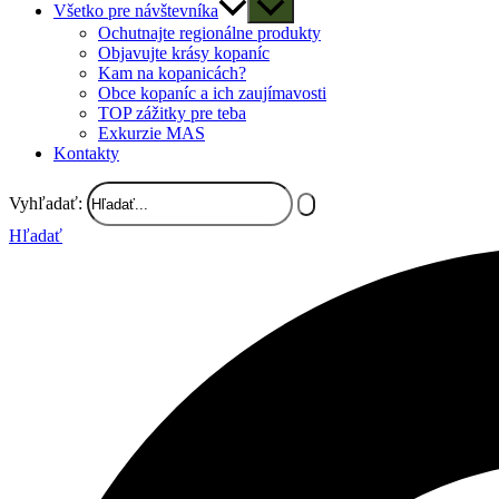
Všetko pre návštevníka
Ochutnajte regionálne produkty
Objavujte krásy kopaníc
Kam na kopanicách?
Obce kopaníc a ich zaujímavosti
TOP zážitky pre teba
Exkurzie MAS
Kontakty
Vyhľadať:
Hľadať