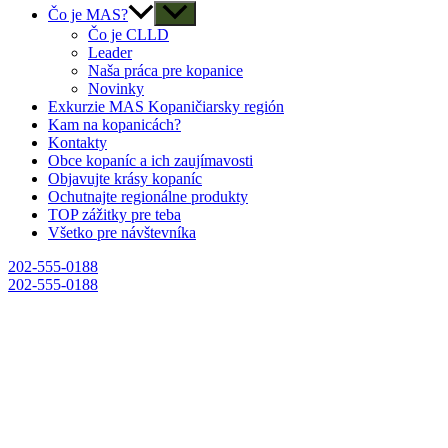
Čo je MAS?
Čo je CLLD
Leader
Naša práca pre kopanice
Novinky
Exkurzie MAS Kopaničiarsky región
Kam na kopanicách?
Kontakty
Obce kopaníc a ich zaujímavosti
Objavujte krásy kopaníc
Ochutnajte regionálne produkty
TOP zážitky pre teba
Všetko pre návštevníka
202-555-0188
202-555-0188