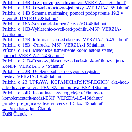
Priloha_c_13B_kez_podvojne-uctovnictvo_VERZIA-1.5
Stiahnuť
Priloha_c_13B_kez-mikrouctovne-jednotky_-VERZIA-1.5
Stiahnuť
Priloha_c_14B-Schema-minimalnej-pomoci-podopatrenie-19.2-v-
zneni-dODATKU-c2
Stiahnuť
Príloha_c_16A-Zoznam-dokumentácie-k-VO-4
Stiahnuť
Priloha_c_16B-Vyhlasenie-o-velkosti-podniku-MSP_VERZIA-
1.5
Stiahnuť
Priloha_c_17B_Informacia-pre-ziadatelov_VERZIA-1.5-4
Stiahnuť
Priloha_c_18B_-Prirucka_MSP_VERZIA-1.5
Stiahnuť
Príloha_c_19B_Metodicke-usmernenie-koordinatora-statnej-
pomoci_VERZIA-1.5-4
Stiahnuť
Priloha_c_21B-Cestne-vyhlasenie-ziadatela-ku-konfliktu-zaujmu-
ZoNFP_VERZIA-1.5-4
Stiahnuť
Priloha_c_22B_Udelenie-súhlasu-o-výpis-z-registra-
trestov_VERZIA-1.5-4
Stiahnuť
Priloha_c_23_UPRAVA_KOPANICIARSKY-REGION_akt.-hod.-
a-bodovacie-kritéria-PRV-SZ_fin_oprava_BSZ-4
Stiahnuť
Priloha_c_24B_Koordinácia-synergických-účinkov-a-
komplementarít-medzi-EŠIF_VERZIA-1.5-4
Stiahnuť
priruka-pre-prijmatea-leader_verzia-1-5-bsz-4
Stiahnuť
←
Predchádzajúci Článok
Ďalší Článok
→