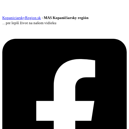
KopaniciarskyRegion.sk
-
MAS Kopaničiarsky región
... pre lepší život na našom vidieku