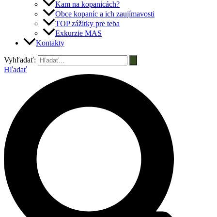
Kam na kopanicách?
Obce kopaníc a ich zaujímavosti
TOP zážitky pre teba
Exkurzie MAS
Kontakty
Vyhľadať:
Hľadať