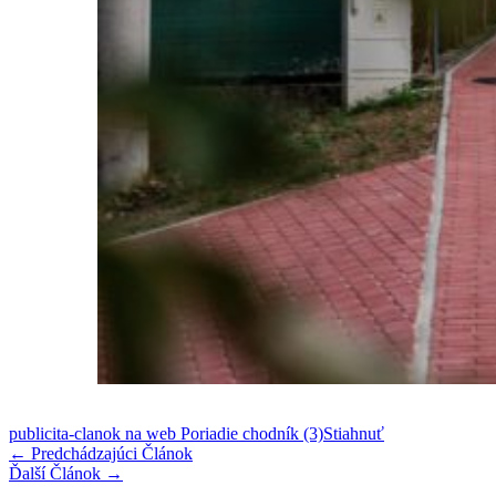
publicita-clanok na web Poriadie chodník (3)
Stiahnuť
←
Predchádzajúci Článok
Ďalší Článok
→