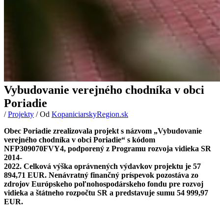
Vybudovanie verejného chodníka v obci
Poriadie
/
Projekty
/ Od
KopaniciarskyRegion.sk
Obec Poriadie zrealizovala projekt s názvom „Vybudovanie
verejného chodníka v obci Poriadie“ s kódom
NFP309070FVY4, podporený z Programu rozvoja vidieka SR
2014-
2022. Celková výška oprávnených výdavkov projektu je 57
894,71 EUR. Nenávratný finančný príspevok pozostáva zo
zdrojov Európskeho poľnohospodárskeho fondu pre rozvoj
vidieka a štátneho rozpočtu SR a predstavuje sumu 54 999,97
EUR.