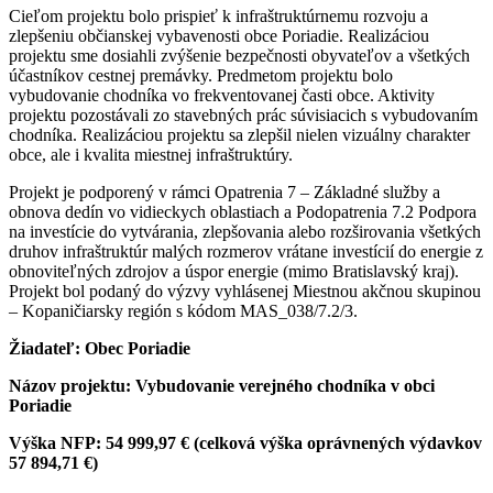
Cieľom projektu bolo prispieť k infraštruktúrnemu rozvoju a
zlepšeniu občianskej vybavenosti obce Poriadie. Realizáciou
projektu sme dosiahli zvýšenie bezpečnosti obyvateľov a všetkých
účastníkov cestnej premávky. Predmetom projektu bolo
vybudovanie chodníka vo frekventovanej časti obce. Aktivity
projektu pozostávali zo stavebných prác súvisiacich s vybudovaním
chodníka. Realizáciou projektu sa zlepšil nielen vizuálny charakter
obce, ale i kvalita miestnej infraštruktúry.
Projekt je podporený v rámci Opatrenia 7 – Základné služby a
obnova dedín vo vidieckych oblastiach a Podopatrenia 7.2 Podpora
na investície do vytvárania, zlepšovania alebo rozširovania všetkých
druhov infraštruktúr malých rozmerov vrátane investícií do energie z
obnoviteľných zdrojov a úspor energie (mimo Bratislavský kraj).
Projekt bol podaný do výzvy vyhlásenej Miestnou akčnou skupinou
– Kopaničiarsky región s kódom MAS_038/7.2/3.
Žiadateľ: Obec Poriadie
Názov projektu:
Vybudovanie verejného chodníka v obci
Poriadie
Výška NFP:
54 999,97
€ (celková výška oprávnených výdavkov
57 894,71
€)