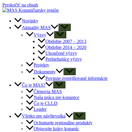
Preskočiť na obsah
Novinky
Aktuality MAS
Výzvy
Obdobie 2007 – 2013
Obdobie 2014 – 2020
Ukončené výzvy
Prebiehajúce výzvy
Projekty
Dokumenty
Povinne zverejňované informácie
Čo je MAS?
Členovia MAS
Naša práca pre kopanice
Čo je CLLD
Leader
Všetko pre návštevníka
Ochutnajte regionálne produkty
Objavujte krásy kopaníc