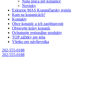
Naša práca pre kopanice
Novinky
Exkurzie MAS Kopaničiarsky región
Kam na kopanicách?
Kontakty
Obce kopaníc a ich zaujímavosti
Objavujte krásy kopaníc
Ochutnajte regionálne produkty
TOP zážitky pre teba
Všetko pre návštevníka
202-555-0188
202-555-0188