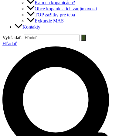
Kam na kopanicách?
Obce kopaníc a ich zaujímavosti
TOP zážitky pre teba
Exkurzie MAS
Kontakty
Vyhľadať:
Hľadať