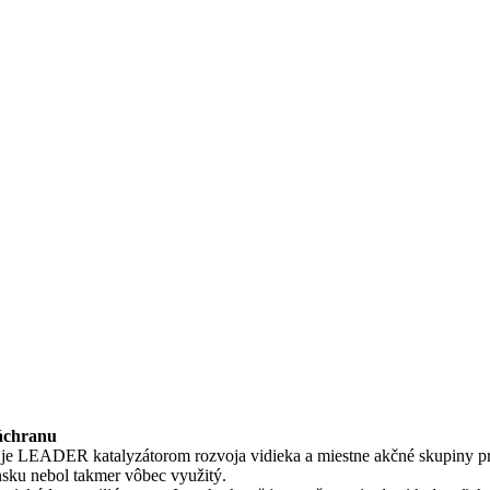
áchranu
 je LEADER katalyzátorom rozvoja vidieka a miestne akčné skupiny pri
ku nebol takmer vôbec využitý.