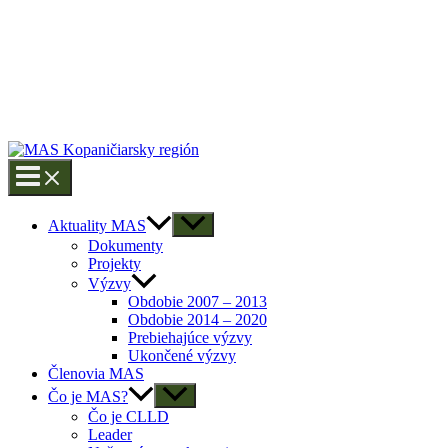
Aktuality MAS
Dokumenty
Projekty
Výzvy
Obdobie 2007 – 2013
Obdobie 2014 – 2020
Prebiehajúce výzvy
Ukončené výzvy
Členovia MAS
Čo je MAS?
Čo je CLLD
Leader