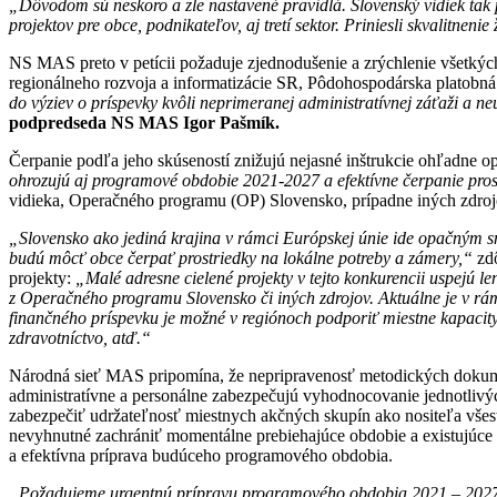
„Dôvodom sú neskoro a zle nastavené pravidlá. Slovenský vidiek tak
projektov pre obce, podnikateľov, aj tretí sektor. Priniesli skvalitne
NS MAS preto v petícii požaduje zjednodušenie a zrýchlenie všetkých 
regionálneho rozvoja a informatizácie SR, Pôdohospodárska platobn
do výziev o príspevky kvôli neprimeranej administratívnej záťaži a 
podpredseda NS MAS Igor Pašmík.
Čerpanie podľa jeho skúseností znižujú nejasné inštrukcie ohľadne op
ohrozujú aj programové obdobie 2021-2027 a efektívne čerpanie pro
vidieka, Operačného programu (OP) Slovensko, prípadne iných zdroj
„Slovensko ako jediná krajina v rámci Európskej únie ide opačným 
budú môcť obce čerpať prostriedky na lokálne potreby a zámery,“
zd
projekty:
„Malé adresne cielené projekty v tejto konkurencii uspejú l
z Operačného programu Slovensko či iných zdrojov. Aktuálne je v rá
finančného príspevku je možné v regiónoch podporiť miestne kapacity 
zdravotníctvo, atď.“
Národná sieť MAS pripomína, že nepripravenosť metodických dokument
administratívne a personálne zabezpečujú vyhodnocovanie jednotlivýc
zabezpečiť udržateľnosť miestnych akčných skupín ako nositeľa všes
nevyhnutné zachrániť momentálne prebiehajúce obdobie a existujúce 
a efektívna príprava budúceho programového obdobia.
„Požadujeme urgentnú prípravu programového obdobia 2021 – 2027, k