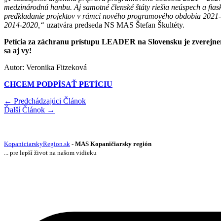
medzinárodnú hanbu. Aj samotné členské štáty riešia neúspech a fias
predkladanie projektov v rámci nového programového obdobia 2021-2
2014-2020,“
uzatvára predseda NS MAS Štefan Škultéty.
Petícia za záchranu prístupu LEADER na Slovensku je zverejnená
sa aj vy!
Autor: Veronika Fitzeková
CHCEM PODPÍSAŤ PETÍCIU
←
Predchádzajúci Článok
Ďalší Článok
→
KopaniciarskyRegion.sk
-
MAS Kopaničiarsky región
... pre lepší život na našom vidieku