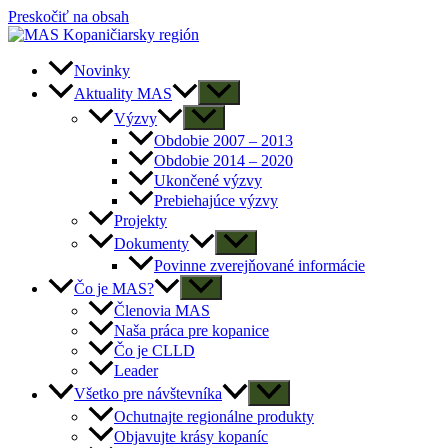
Preskočiť na obsah
Novinky
Aktuality MAS
Výzvy
Obdobie 2007 – 2013
Obdobie 2014 – 2020
Ukončené výzvy
Prebiehajúce výzvy
Projekty
Dokumenty
Povinne zverejňované informácie
Čo je MAS?
Členovia MAS
Naša práca pre kopanice
Čo je CLLD
Leader
Všetko pre návštevníka
Ochutnajte regionálne produkty
Objavujte krásy kopaníc