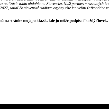
ko realizácie tohto obdobia na Slovensku. Naši partneri v susedných k
027, zatiaľ čo slovenské riadiace orgány ešte len veľmi ťažkopádne z
 na stránke mojapeticia.sk, kde ju môže podpísať každý človek, k