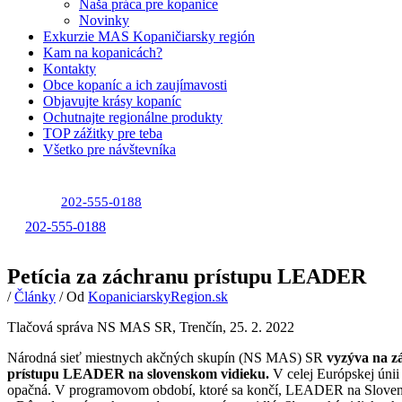
Naša práca pre kopanice
Novinky
Exkurzie MAS Kopaničiarsky región
Kam na kopanicách?
Kontakty
Obce kopaníc a ich zaujímavosti
Objavujte krásy kopaníc
Ochutnajte regionálne produkty
TOP zážitky pre teba
Všetko pre návštevníka
202-555-0188
202-555-0188
Petícia za záchranu prístupu LEADER
/
Články
/ Od
KopaniciarskyRegion.sk
Tlačová správa NS MAS SR, Trenčín, 25. 2. 2022
Národná sieť miestnych akčných skupín (NS MAS) SR
vyzýva na z
prístupu LEADER na slovenskom vidieku.
V celej Európskej únii
opačná. V programovom období, ktoré sa končí, LEADER na Slovens