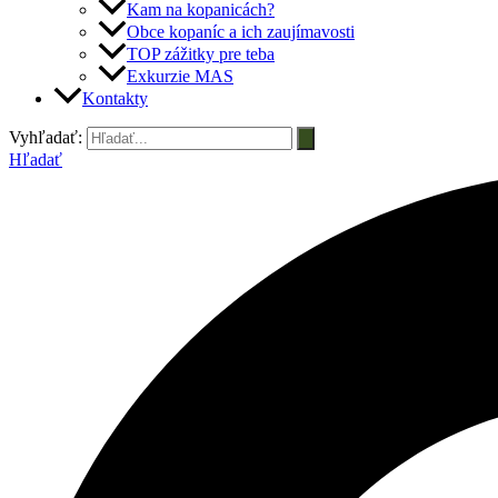
Kam na kopanicách?
Obce kopaníc a ich zaujímavosti
TOP zážitky pre teba
Exkurzie MAS
Kontakty
Vyhľadať:
Hľadať