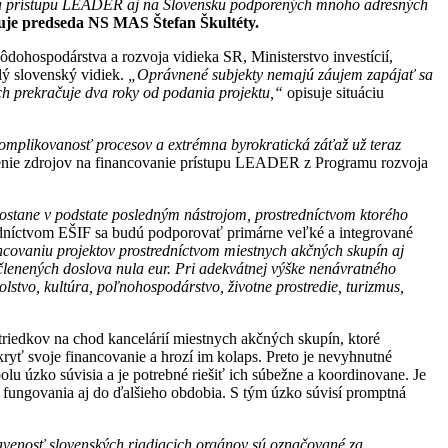
vďaka prístupu LEADER aj na Slovensku podporených mnoho adresných
uje predseda NS MAS Štefan Škultéty.
dohospodárstva a rozvoja vidieka SR, Ministerstvo investícií,
lý slovenský vidiek.
„Oprávnené subjekty nemajú záujem zapájať sa
ch prekračuje dva roky od podania projektu,“
opisuje situáciu
mplikovanosť procesov a extrémna byrokratická záťaž už teraz
enie zdrojov na financovanie prístupu LEADER z Programu rozvoja
stane v podstate posledným nástrojom, prostredníctvom ktorého
edníctvom EŠIF sa budú podporovať primárne veľké a integrované
nancovaniu projektov prostredníctvom miestnych akčných skupín aj
lenených doslova nula eur. Pri adekvátnej výške nenávratného
lstvo, kultúra, poľnohospodárstvo, životne prostredie, turizmus,
riedkov na chod kancelárií miestnych akčných skupín, ktoré
yť svoje financovanie a hrozí im kolaps. Preto je nevyhnutné
 úzko súvisia a je potrebné riešiť ich súbežne a koordinovane. Je
 fungovania aj do ďalšieho obdobia. S tým úzko súvisí promptná
venosť slovenských riadiacich orgánov sú označované za