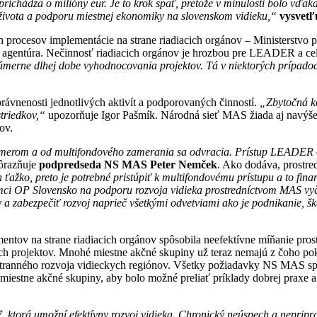
 prichádza o milióny eur. Je to krok späť, pretože v minulosti bolo 
nie života a podporu miestnej ekonomiky na slovenskom vidieku,“
vysvetľ
procesov implementácie na strane riadiacich orgánov – Ministerstvo pô
á agentúra. Nečinnosť riadiacich orgánov je hrozbou pre LEADER a ce
neúmerne dlhej dobe vyhodnocovania projektov. Tá v niektorých prípado
rávnenosti jednotlivých aktivít a podporovaných činností.
„Zbytočná ko
striedkov,“
upozorňuje Igor Pašmík. Národná sieť MAS žiada aj navýš
ov.
smerom a od multifondového zamerania sa odvracia. Prístup LEADER o
ôrazňuje
podpredseda NS MAS Peter Nemček
. Ako dodáva, prostr
en ťažko, preto je potrebné pristúpiť k multifondovému prístupu a to fi
mci OP Slovensko na podporu rozvoja vidieka prostredníctvom MAS vyč
a zabezpečiť rozvoj naprieč všetkými odvetviami ako je podnikanie, ško
ov na strane riadiacich orgánov spôsobila neefektívne míňanie prost
h projektov. Mnohé miestne akčné skupiny už teraz nemajú z čoho pokr
tranného rozvoja vidieckych regiónov. Všetky požiadavky NS MAS spolu
miestne akčné skupiny, aby bolo možné preliať príklady dobrej praxe a
torá umožní efektívny rozvoj vidieka. Chronický neúspech a nepripra