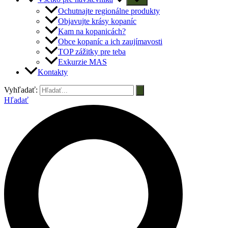
Ochutnajte regionálne produkty
Objavujte krásy kopaníc
Kam na kopanicách?
Obce kopaníc a ich zaujímavosti
TOP zážitky pre teba
Exkurzie MAS
Kontakty
Vyhľadať:
Hľadať