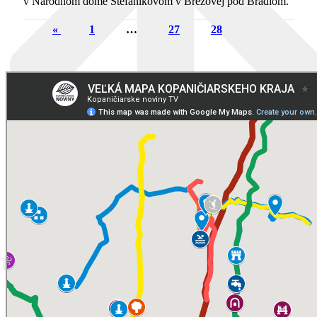
v Národnom dome Štefánikovom v Brezovej pod Bradlom.
«
1
…
27
28
29
TOP ZÁŽITKY PRE TEBA