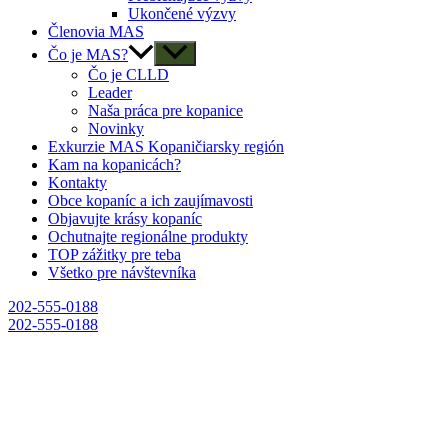
Ukončené výzvy
Členovia MAS
Čo je MAS?
Čo je CLLD
Leader
Naša práca pre kopanice
Novinky
Exkurzie MAS Kopaničiarsky región
Kam na kopanicách?
Kontakty
Obce kopaníc a ich zaujímavosti
Objavujte krásy kopaníc
Ochutnajte regionálne produkty
TOP zážitky pre teba
Všetko pre návštevníka
202-555-0188
202-555-0188