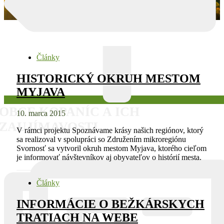
Články
HISTORICKÝ OKRUH MESTOM
MYJAVA
OBCE KOPANÍC A ICH
10. marca 2015
ZAUJÍMAVOSTI
V rámci projektu Spoznávame krásy našich regiónov, ktorý
sa realizoval v spolupráci so Združením mikroregiónu
Svornosť sa vytvoril okruh mestom Myjava, ktorého cieľom
je informovať návštevníkov aj obyvateľov o histórií mesta.
Články
INFORMÁCIE O BEŽKÁRSKYCH
TRATIACH NA WEBE