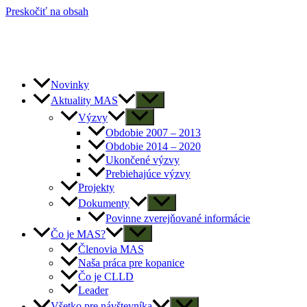
Preskočiť na obsah
Novinky
Aktuality MAS
Výzvy
Obdobie 2007 – 2013
Obdobie 2014 – 2020
Ukončené výzvy
Prebiehajúce výzvy
Projekty
Dokumenty
Povinne zverejňované informácie
Čo je MAS?
Členovia MAS
Naša práca pre kopanice
Čo je CLLD
Leader
Všetko pre návštevníka