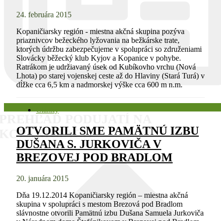
24. februára 2015
Kopaničiarsky región - miestna akčná skupina pozýva
priaznivcov bežeckého lyžovania na bežkárske trate,
ktorých údržbu zabezpečujeme v spolupráci so združeniami
Slovácky běžecký klub Kyjov a Kopanice v pohybe.
Ratrákom je udržiavaný úsek od Kubíkovho vrchu (Nová
Lhota) po starej vojenskej ceste až do Hlaviny (Stará Turá) v
dĺžke cca 6,5 km a nadmorskej výške cca 600 m n.m.
Články
PREHĽAD PODUJATÍ NA
OTVORILI SME PAMÄTNÚ IZBU
KOPANICIACH
DUŠANA S. JURKOVIČA V
BREZOVEJ POD BRADLOM
20. januára 2015
Dňa 19.12.2014 Kopaničiarsky región – miestna akčná
skupina v spolupráci s mestom Brezová pod Bradlom
slávnostne otvorili Pamätnú izbu Dušana Samuela Jurkoviča