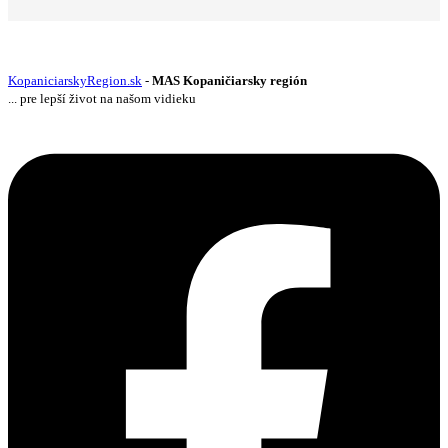
KopaniciarskyRegion.sk
-
MAS Kopaničiarsky región
... pre lepší život na našom vidieku