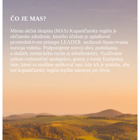
ČO JE MAS?
Miesta akčná skupina (MAS) Kopaničiarsky región je
občianske združenie, ktorého účelom je uplatňovať
prostredníctvom prístupu LEADER možnosti financovania
rozvoja vidieka. Podporujeme rozvoj obcí, podnikania
a služieb, turistického ruchu aj infraštruktúry. Využívame
pritom cezhraničné spolupráce, granty a fondy Európskej
únie, ktoré sa snažíme aplikovať tam, kde ich je potreba, aby
bol kopaničiarsky región lepším miestom pre život.