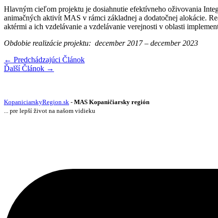
Hlavným cieľom projektu je dosiahnutie efektívneho oživovania Inte
animačných aktivít MAS v rámci základnej a dodatočnej alokácie. Rea
aktérmi a ich vzdelávanie a vzdelávanie verejnosti v oblasti implemen
Obdobie realizácie projektu: december 2017 – december 2023
←
Predchádzajúci Článok
Ďalší Článok
→
KopaniciarskyRegion.sk
-
MAS Kopaničiarsky región
... pre lepší život na našom vidieku