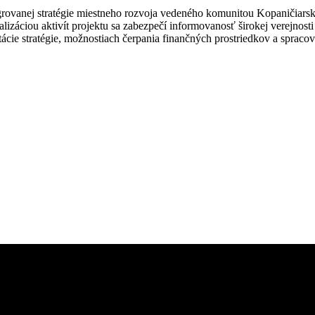
grovanej stratégie miestneho rozvoja vedeného komunitou Kopaničiarsk
lizáciou aktivít projektu sa zabezpečí informovanosť širokej verejno
tácie stratégie, možnostiach čerpania finančných prostriedkov a spracov