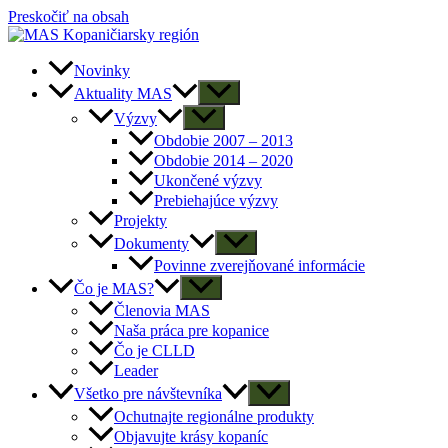
Preskočiť na obsah
Novinky
Aktuality MAS
Výzvy
Obdobie 2007 – 2013
Obdobie 2014 – 2020
Ukončené výzvy
Prebiehajúce výzvy
Projekty
Dokumenty
Povinne zverejňované informácie
Čo je MAS?
Členovia MAS
Naša práca pre kopanice
Čo je CLLD
Leader
Všetko pre návštevníka
Ochutnajte regionálne produkty
Objavujte krásy kopaníc