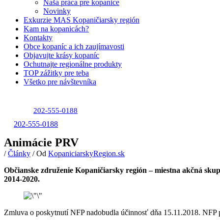
Naša práca pre kopanice
Novinky
Exkurzie MAS Kopaničiarsky región
Kam na kopanicách?
Kontakty
Obce kopaníc a ich zaujímavosti
Objavujte krásy kopaníc
Ochutnajte regionálne produkty
TOP zážitky pre teba
Všetko pre návštevníka
202-555-0188
202-555-0188
Animácie PRV
/
Články
/ Od
KopaniciarskyRegion.sk
Občianske združenie Kopaničiarsky región – miestna akčná sk
2014-2020.
Zmluva o poskytnutí NFP nadobudla účinnosť dňa 15.11.2018. NFP p