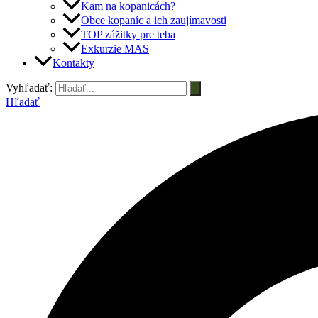
Kam na kopanicách?
Obce kopaníc a ich zaujímavosti
TOP zážitky pre teba
Exkurzie MAS
Kontakty
Vyhľadať:
Hľadať