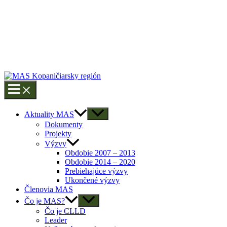
Aktuality MAS
Dokumenty
Projekty
Výzvy
Obdobie 2007 – 2013
Obdobie 2014 – 2020
Prebiehajúce výzvy
Ukončené výzvy
Členovia MAS
Čo je MAS?
Čo je CLLD
Leader