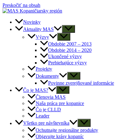
Preskočiť na obsah
Novinky
Aktuality MAS
Výzvy
Obdobie 2007 – 2013
Obdobie 2014 – 2020
Ukončené výzvy
Prebiehajúce výzvy
Projekty
Dokumenty
Povinne zverejňované informácie
Čo je MAS?
Členovia MAS
Naša práca pre kopanice
Čo je CLLD
Leader
Všetko pre návštevníka
Ochutnajte regionálne produkty
Objavujte krásy kopaníc