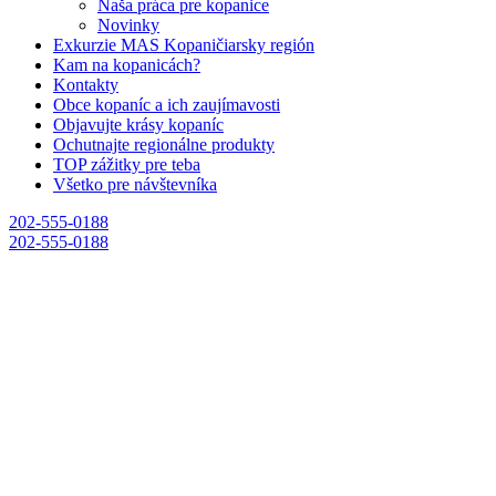
Naša práca pre kopanice
Novinky
Exkurzie MAS Kopaničiarsky región
Kam na kopanicách?
Kontakty
Obce kopaníc a ich zaujímavosti
Objavujte krásy kopaníc
Ochutnajte regionálne produkty
TOP zážitky pre teba
Všetko pre návštevníka
202-555-0188
202-555-0188