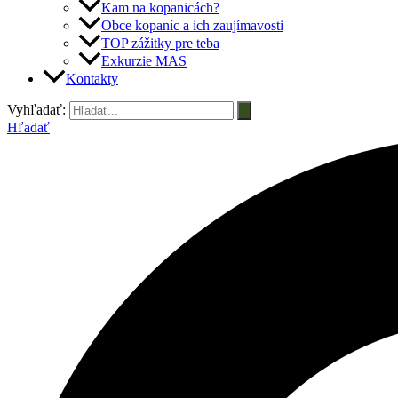
Kam na kopanicách?
Obce kopaníc a ich zaujímavosti
TOP zážitky pre teba
Exkurzie MAS
Kontakty
Vyhľadať:
Hľadať