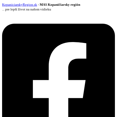
KopaniciarskyRegion.sk
-
MAS Kopaničiarsky región
... pre lepší život na našom vidieku