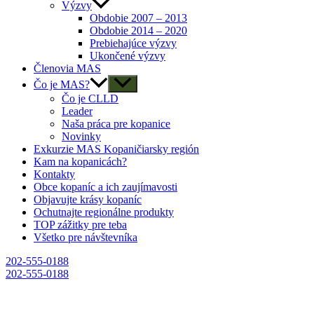
Výzvy
Obdobie 2007 – 2013
Obdobie 2014 – 2020
Prebiehajúce výzvy
Ukončené výzvy
Členovia MAS
Čo je MAS?
Čo je CLLD
Leader
Naša práca pre kopanice
Novinky
Exkurzie MAS Kopaničiarsky región
Kam na kopanicách?
Kontakty
Obce kopaníc a ich zaujímavosti
Objavujte krásy kopaníc
Ochutnajte regionálne produkty
TOP zážitky pre teba
Všetko pre návštevníka
202-555-0188
202-555-0188