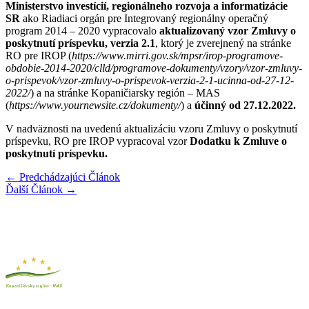
Ministerstvo investícií, regionálneho rozvoja a informatizácie
SR
ako Riadiaci orgán pre Integrovaný regionálny operačný
program 2014 – 2020 vypracovalo
aktualizovaný vzor Zmluvy o
poskytnutí príspevku, verzia 2.1
, ktorý je zverejnený na stránke
RO pre IROP (
https://www.mirri.gov.sk/mpsr/irop-programove-
obdobie-2014-2020/clld/programove-dokumenty/vzory/vzor-zmluvy-
o-prispevok/vzor-zmluvy-o-prispevok-verzia-2-1-ucinna-od-27-12-
2022/
) a na stránke Kopaničiarsky región – MAS
(
https://www.yournewsite.cz/dokumenty/
) a
účinný od 27.12.2022.
V nadväznosti na uvedenú aktualizáciu vzoru Zmluvy o poskytnutí
príspevku, RO pre IROP vypracoval vzor
Dodatku k Zmluve o
poskytnutí príspevku.
←
Predchádzajúci Článok
Ďalší Článok
→