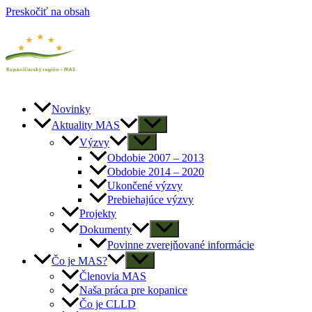
Preskočiť na obsah
Novinky
Aktuality MAS
Výzvy
Obdobie 2007 – 2013
Obdobie 2014 – 2020
Ukončené výzvy
Prebiehajúce výzvy
Projekty
Dokumenty
Povinne zverejňované informácie
Čo je MAS?
Členovia MAS
Naša práca pre kopanice
Čo je CLLD