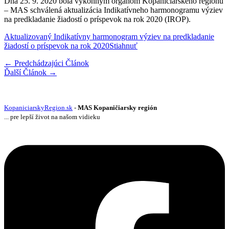
Dňa 25. 9. 2020 bola výkonným orgánom Kopaničiarskeho regiónu
– MAS schválená aktualizácia Indikatívneho harmonogramu výziev
na predkladanie žiadostí o príspevok na rok 2020 (IROP).
Aktualizovaný Indikatívny harmonogram výziev na predkladanie
žiadostí o príspevok na rok 2020
Stiahnuť
←
Predchádzajúci Článok
Ďalší Článok
→
KopaniciarskyRegion.sk
-
MAS Kopaničiarsky región
... pre lepší život na našom vidieku