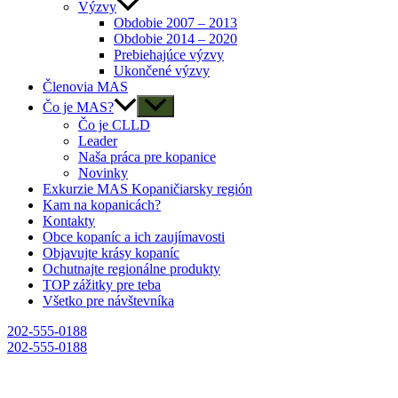
Výzvy
Obdobie 2007 – 2013
Obdobie 2014 – 2020
Prebiehajúce výzvy
Ukončené výzvy
Členovia MAS
Čo je MAS?
Čo je CLLD
Leader
Naša práca pre kopanice
Novinky
Exkurzie MAS Kopaničiarsky región
Kam na kopanicách?
Kontakty
Obce kopaníc a ich zaujímavosti
Objavujte krásy kopaníc
Ochutnajte regionálne produkty
TOP zážitky pre teba
Všetko pre návštevníka
202-555-0188
202-555-0188