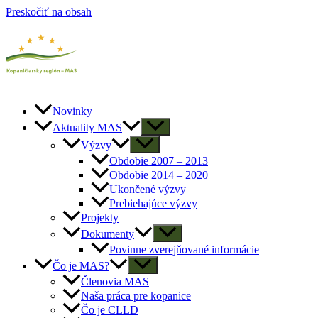
Preskočiť na obsah
Novinky
Aktuality MAS
Výzvy
Obdobie 2007 – 2013
Obdobie 2014 – 2020
Ukončené výzvy
Prebiehajúce výzvy
Projekty
Dokumenty
Povinne zverejňované informácie
Čo je MAS?
Členovia MAS
Naša práca pre kopanice
Čo je CLLD