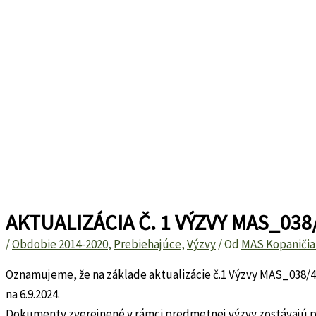
AKTUALIZÁCIA Č. 1 VÝZVY MAS_038
/
Obdobie 2014-2020
,
Prebiehajúce
,
Výzvy
/ Od
MAS Kopaničia
Oznamujeme, že na základe aktualizácie č.1 Výzvy MAS_038/4.2/
na 6.9.2024.
Dokumenty zverejnené v rámci predmetnej výzvy zostávajú p