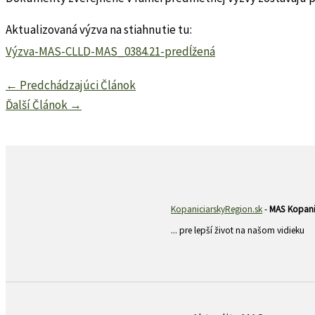
Aktualizovaná výzva na stiahnutie tu:
Výzva-MAS-CLLD-MAS_0384.21-predĺžená
←
Predchádzajúci Článok
Ďalší Článok
→
KopaniciarskyRegion.sk
-
MAS Kopanič
... pre lepší život na našom vidieku