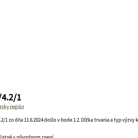
/4.2/1
rsky región
1 zo dňa 11.6.2024 došlo v bode 1.2. Dĺžka trvania a typ výzvy
latné v pôvodnom znení.