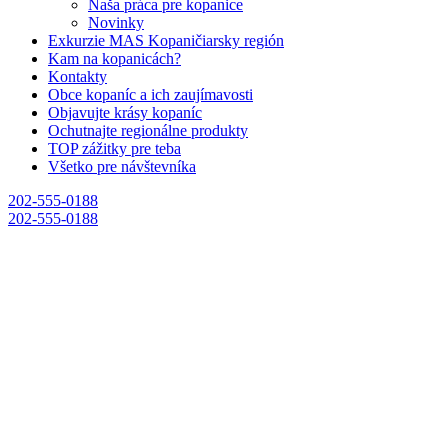
Naša práca pre kopanice
Novinky
Exkurzie MAS Kopaničiarsky región
Kam na kopanicách?
Kontakty
Obce kopaníc a ich zaujímavosti
Objavujte krásy kopaníc
Ochutnajte regionálne produkty
TOP zážitky pre teba
Všetko pre návštevníka
202-555-0188
202-555-0188