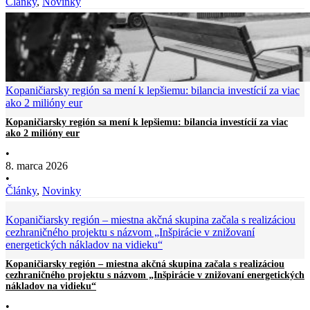
Články
,
Novinky
Kopaničiarsky región sa mení k lepšiemu: bilancia investícií za viac
ako 2 milióny eur
Kopaničiarsky región sa mení k lepšiemu: bilancia investícií za viac
ako 2 milióny eur
•
8. marca 2026
•
Články
,
Novinky
Kopaničiarsky región – miestna akčná skupina začala s realizáciou
cezhraničného projektu s názvom „Inšpirácie v znižovaní
energetických nákladov na vidieku“
Kopaničiarsky región – miestna akčná skupina začala s realizáciou
cezhraničného projektu s názvom „Inšpirácie v znižovaní energetických
nákladov na vidieku“
•