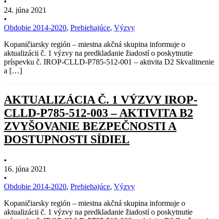
•
24. júna 2021
•
Obdobie 2014-2020
,
Prebiehajúce
,
Výzvy
Kopaničiarsky región – miestna akčná skupina informuje o
aktualizácii č. 1 výzvy na predkladanie žiadostí o poskytnutie
príspevku č. IROP-CLLD-P785-512-001 – aktivita D2 Skvalitnenie
a […]
AKTUALIZÁCIA Č. 1 VÝZVY IROP-
CLLD-P785-512-003 – AKTIVITA B2
ZVYŠOVANIE BEZPEČNOSTI A
DOSTUPNOSTI SÍDIEL
•
16. júna 2021
•
Obdobie 2014-2020
,
Prebiehajúce
,
Výzvy
Kopaničiarsky región – miestna akčná skupina informuje o
aktualizácii č. 1 výzvy na predkladanie žiadostí o poskytnutie