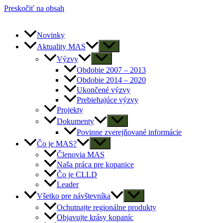
Preskočiť na obsah
Novinky
Aktuality MAS
Výzvy
Obdobie 2007 – 2013
Obdobie 2014 – 2020
Ukončené výzvy
Prebiehajúce výzvy
Projekty
Dokumenty
Povinne zverejňované informácie
Čo je MAS?
Členovia MAS
Naša práca pre kopanice
Čo je CLLD
Leader
Všetko pre návštevníka
Ochutnajte regionálne produkty
Objavujte krásy kopaníc