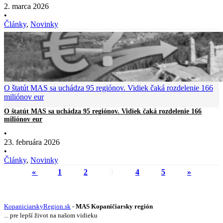
2. marca 2026
•
Články
,
Novinky
O štatút MAS sa uchádza 95 regiónov. Vidiek čaká rozdelenie 166
miliónov eur
O štatút MAS sa uchádza 95 regiónov. Vidiek čaká rozdelenie 166
miliónov eur
•
23. februára 2026
•
Články
,
Novinky
«
1
2
3
4
5
»
KopaniciarskyRegion.sk
-
MAS Kopaničiarsky región
... pre lepší život na našom vidieku