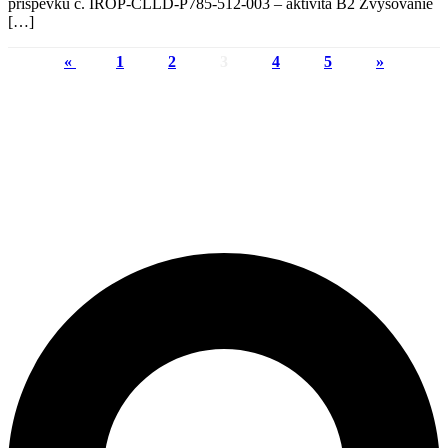
príspevku č. IROP-CLLD-P785-512-003 – aktivita B2 Zvyšovanie
[…]
«
1
2
3
4
5
»