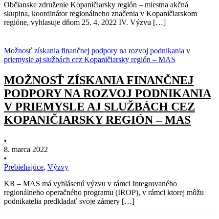
Občianske združenie Kopaničiarsky región – miestna akčná
skupina, koordinátor regionálneho značenia v Kopaničiarskom
regióne, vyhlasuje dňom 25. 4. 2022 IV. Výzvu […]
Možnosť získania finančnej podpory na rozvoj podnikania v
priemysle aj službách cez Kopaničiarsky región – MAS
MOŽNOSŤ ZÍSKANIA FINANČNEJ
PODPORY NA ROZVOJ PODNIKANIA
V PRIEMYSLE AJ SLUŽBÁCH CEZ
KOPANIČIARSKY REGIÓN – MAS
•
8. marca 2022
•
Prebiehajúce
,
Výzvy
KR – MAS má vyhlásenú výzvu v rámci Integrovaného
regionálneho operačného programu (IROP), v rámci ktorej môžu
podnikatelia predkladať svoje zámery […]