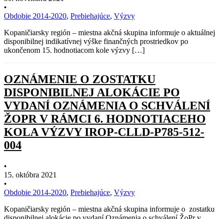
•
Obdobie 2014-2020
,
Prebiehajúce
,
Výzvy
Kopaničiarsky región – miestna akčná skupina informuje o aktuálnej
disponibilnej indikatívnej výške finančných prostriedkov po
ukončenom 15. hodnotiacom kole výzvy […]
OZNÁMENIE O ZOSTATKU
DISPONIBILNEJ ALOKÁCIE PO
VYDANÍ OZNÁMENIA O SCHVÁLENÍ
ŽOPR V RÁMCI 6. HODNOTIACEHO
KOLA VÝZVY IROP-CLLD-P785-512-
004
•
15. októbra 2021
•
Obdobie 2014-2020
,
Prebiehajúce
,
Výzvy
Kopaničiarsky región – miestna akčná skupina informuje o zostatku
disponibilnej alokácie po vydaní Oznámenia o schválení ŽoPr v