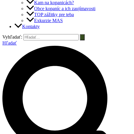
Kam na kopanicách?
Obce kopaníc a ich zaujímavosti
TOP zážitky pre teba
Exkurzie MAS
Kontakty
Vyhľadať:
Hľadať