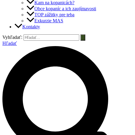
Kam na kopanicách?
Obce kopaníc a ich zaujímavosti
TOP zážitky pre teba
Exkurzie MAS
Kontakty
Vyhľadať:
Hľadať