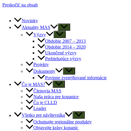
Preskočiť na obsah
Novinky
Aktuality MAS
Výzvy
Obdobie 2007 – 2013
Obdobie 2014 – 2020
Ukončené výzvy
Prebiehajúce výzvy
Projekty
Dokumenty
Povinne zverejňované informácie
Čo je MAS?
Členovia MAS
Naša práca pre kopanice
Čo je CLLD
Leader
Všetko pre návštevníka
Ochutnajte regionálne produkty
Objavujte krásy kopaníc