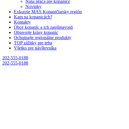
Naša práca pre kopanice
Novinky
Exkurzie MAS Kopaničiarsky región
Kam na kopanicách?
Kontakty
Obce kopaníc a ich zaujímavosti
Objavujte krásy kopaníc
Ochutnajte regionálne produkty
TOP zážitky pre teba
Všetko pre návštevníka
202-555-0188
202-555-0188