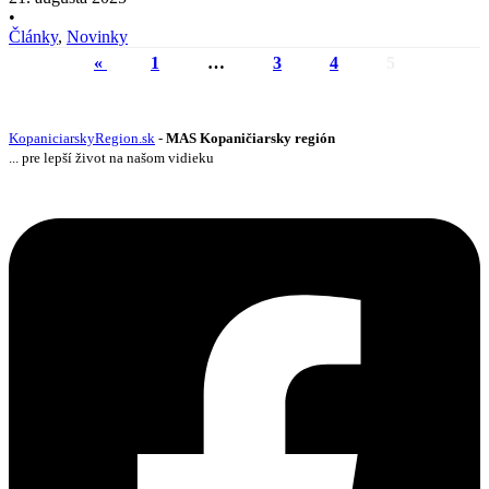
•
Články
,
Novinky
«
1
…
3
4
5
KopaniciarskyRegion.sk
-
MAS Kopaničiarsky región
... pre lepší život na našom vidieku