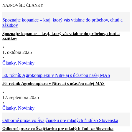
NAJNOVŠIE ČLÁNKY
Spoznajte kopanice – kraj, ktorý vás vtiahne do príbehov, chutí a
zážitkov
Spoznajte kopanice – kraj, ktorý vás vtiahne do príbehov, chutí a
zážitkov
•
1. októbra 2025
•
Články
,
Novinky
50. ročník Agrokomplexu v Nitre aj s účasťou našej MAS
50. ročník Agrokomplexu v Nitre aj s účasťou našej MAS
•
17. septembra 2025
•
Články
,
Novinky
Odborné praxe vo Švajčiarsku pre mladých ľudí zo Slovenska
Odborné praxe vo Švajčiarsku pre mladých ľudí zo Slovenska