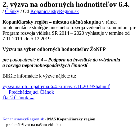
2. výzva na odborných hodnotiteľov 6.4.
/
Články
/ Od
KopaniciarskyRegion.sk
Kopaničiarsky región – miestna akčná skupina
v rámci
implementácie stratégie miestneho rozvoja vedeného komunitou pre
Program rozvoja vidieka SR 2014 – 2020 vyhlasuje v termíne od
7.11.2019 do 5.12.2019
Výzvu na výber odborných hodnotiteľov ŽoNFP
pre podopatrenie 6.4 –
Podpora na investície do vytvárania
a rozvoja nepoľnohospodárskych činností
Bližšie informácie k výzve nájdete tu:
vyzva-na-oh-_opatrenia-6.4-kr-mas-7.11.2019
Stiahnuť
←
Predchádzajúci Článok
Ďalší Článok
→
KopaniciarskyRegion.sk
-
MAS Kopaničiarsky región
... pre lepší život na našom vidieku