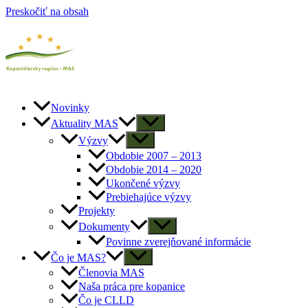
Preskočiť na obsah
Novinky
Aktuality MAS
Výzvy
Obdobie 2007 – 2013
Obdobie 2014 – 2020
Ukončené výzvy
Prebiehajúce výzvy
Projekty
Dokumenty
Povinne zverejňované informácie
Čo je MAS?
Členovia MAS
Naša práca pre kopanice
Čo je CLLD