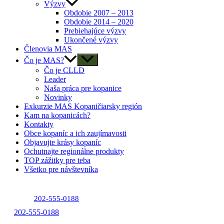
Výzvy
Obdobie 2007 – 2013
Obdobie 2014 – 2020
Prebiehajúce výzvy
Ukončené výzvy
Členovia MAS
Čo je MAS?
Čo je CLLD
Leader
Naša práca pre kopanice
Novinky
Exkurzie MAS Kopaničiarsky región
Kam na kopanicách?
Kontakty
Obce kopaníc a ich zaujímavosti
Objavujte krásy kopaníc
Ochutnajte regionálne produkty
TOP zážitky pre teba
Všetko pre návštevníka
202-555-0188
202-555-0188