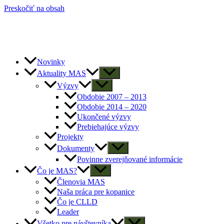
Preskočiť na obsah
Novinky
Aktuality MAS
Výzvy
Obdobie 2007 – 2013
Obdobie 2014 – 2020
Ukončené výzvy
Prebiehajúce výzvy
Projekty
Dokumenty
Povinne zverejňované informácie
Čo je MAS?
Členovia MAS
Naša práca pre kopanice
Čo je CLLD
Leader
Všetko pre návštevníka