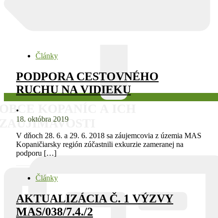
Články
PODPORA CESTOVNÉHO
RUCHU NA VIDIEKU
OBCE KOPANÍC A ICH
•
18. októbra 2019
ZAUJÍMAVOSTI
V dňoch 28. 6. a 29. 6. 2018 sa záujemcovia z územia MAS
Kopaničiarsky región zúčastnili exkurzie zameranej na
podporu […]
Články
AKTUALIZÁCIA Č. 1 VÝZVY
MAS/038/7.4./2