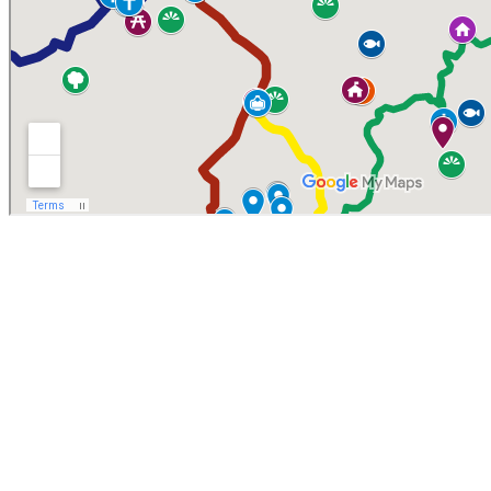
ČO JE MAS?
Miesta akčná skupina (MAS) Kopaničiarsky región je
občianske združenie, ktorého účelom je uplatňovať
prostredníctvom prístupu LEADER možnosti financovania
rozvoja vidieka. Podporujeme rozvoj obcí, podnikania
a služieb, turistického ruchu aj infraštruktúry. Využívame