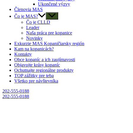
Ukončené výzvy
Členovia MAS
Čo je MAS?
Čo je CLLD
Leader
Naša práca pre kopanice
Novinky
Exkurzie MAS Kopaničiarsky región
Kam na kopanicách?
Kontakty
Obce kopaníc a ich zaujímavosti
Objavujte krásy kopaníc
Ochutnajte regionálne produkty
TOP zážitky pre teba
Všetko pre návštevníka
202-555-0188
202-555-0188