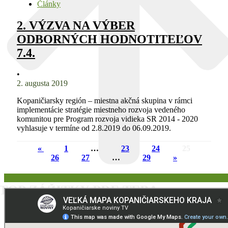
Články
2. VÝZVA NA VÝBER
ODBORNÝCH HODNOTITEĽOV
7.4.
•
2. augusta 2019
Kopaničiarsky región – miestna akčná skupina v rámci
implementácie stratégie miestneho rozvoja vedeného
komunitou pre Program rozvoja vidieka SR 2014 - 2020
vyhlasuje v termíne od 2.8.2019 do 06.09.2019.
«
1
…
23
24
25
26
27
…
29
»
TOP ZÁŽITKY PRE TEBA