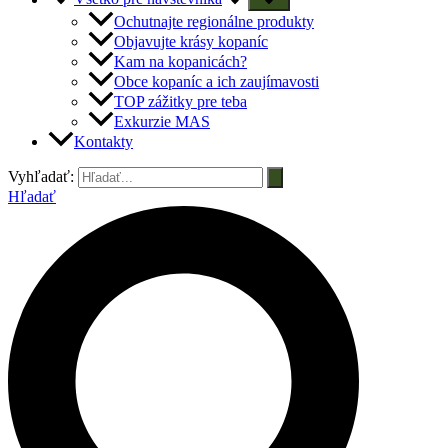
Ochutnajte regionálne produkty
Objavujte krásy kopaníc
Kam na kopanicách?
Obce kopaníc a ich zaujímavosti
TOP zážitky pre teba
Exkurzie MAS
Kontakty
Vyhľadať:
Hľadať