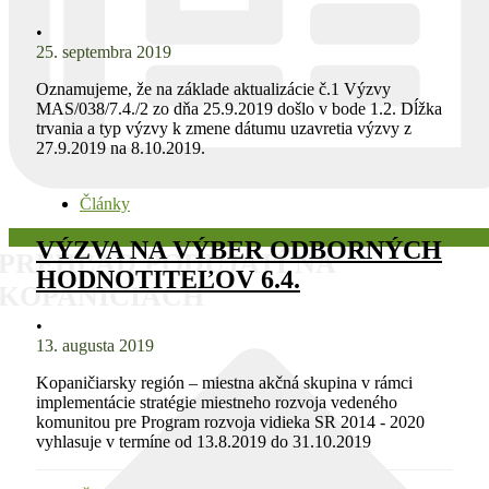
•
25. septembra 2019
Oznamujeme, že na základe aktualizácie č.1 Výzvy
MAS/038/7.4./2 zo dňa 25.9.2019 došlo v bode 1.2. Dĺžka
trvania a typ výzvy k zmene dátumu uzavretia výzvy z
27.9.2019 na 8.10.2019.
Články
VÝZVA NA VÝBER ODBORNÝCH
PREHĽAD PODUJATÍ NA
HODNOTITEĽOV 6.4.
KOPANICIACH
•
13. augusta 2019
Kopaničiarsky región – miestna akčná skupina v rámci
implementácie stratégie miestneho rozvoja vedeného
komunitou pre Program rozvoja vidieka SR 2014 - 2020
vyhlasuje v termíne od 13.8.2019 do 31.10.2019